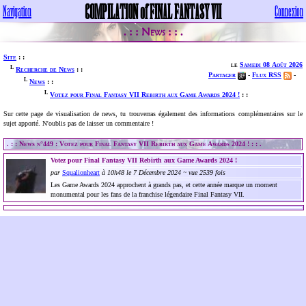
COMPILATION of FINAL FANTASY VII
Navigation
Connexion
News
. : :
: : .
Site
: :
le
Samedi 08 Août 2026
L
Recherche de News
: :
Partager
-
Flux RSS
-
L
News
: :
L
Votez pour Final Fantasy VII Rebirth aux Game Awards 2024 !
: :
Sur cette page de visualisation de news, tu trouverras également des informations complémentaires sur le
sujet apporté. N'oublis pas de laisser un commentaire !
. : : News n°449 : Votez pour Final Fantasy VII Rebirth aux Game Awards 2024 ! : : .
Votez pour Final Fantasy VII Rebirth aux Game Awards 2024 !
par
Squalionheart
à 10h48 le 7 Décembre 2024 ~ vue 2539 fois
Les Game Awards 2024 approchent à grands pas, et cette année marque un moment
monumental pour les fans de la franchise légendaire Final Fantasy VII.