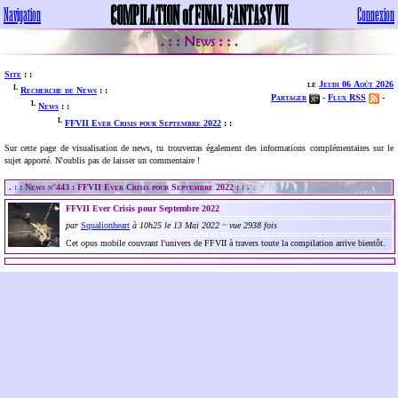
COMPILATION of FINAL FANTASY VII
Navigation
Connexion
News
. : :
: : .
Site
: :
le
Jeudi 06 Août 2026
L
Recherche de News
: :
Partager
-
Flux RSS
-
L
News
: :
L
FFVII Ever Crisis pour Septembre 2022
: :
Sur cette page de visualisation de news, tu trouverras également des informations complémentaires sur le
sujet apporté. N'oublis pas de laisser un commentaire !
. : : News n°443 : FFVII Ever Crisis pour Septembre 2022 : : .
FFVII Ever Crisis pour Septembre 2022
par
Squalionheart
à 10h25 le 13 Mai 2022 ~ vue 2938 fois
Cet opus mobile couvrant l'univers de FFVII à travers toute la compilation arrive bientôt.