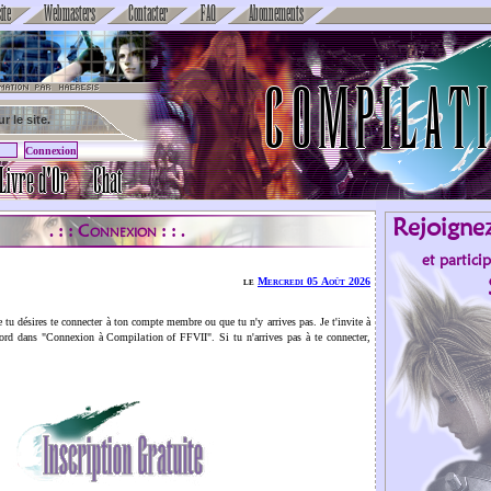
ite
Webmasters
Contacter
FAQ
Abonnements
C
O
M
P
I
L
A
T
I
r le site.
Livre d'Or
Chat
Rejoigne
Connexion
. : :
: : .
et partici
le
Mercredi 05 Août 2026
ue tu désires te connecter à ton compte membre ou que tu n'y arrives pas. Je t'invite à
ord dans "Connexion à Compilation of FFVII". Si tu n'arrives pas à te connecter,