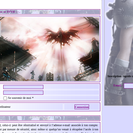
n of FFVII : : .
Inscription rapide c
Email :
Se souvenir de moi *
rdinateur
 celui-ci peut être réinitialisé et envoyé à l’adresse e-mail associée à ton compte.
’est par mesure de sécurité, ainsi même si quelqu’un venait à récupérer l’accès à ton