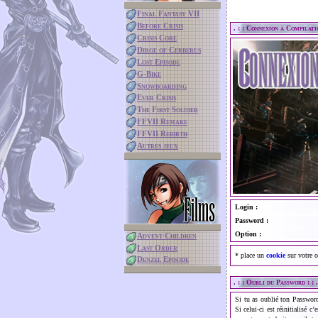
Final Fantasy VII
Before Crisis
. : : Connexion à Compilatio
Crisis Core
Dirge of Cerberus
Lost Episode
G-Bike
Snowboarding
Ever Crisis
The First Soldier
FFVII Remake
FFVII Rebirth
Autres jeux
Films
Login :
Password :
Option :
Advent Children
Last Order
* place un
cookie
sur votre o
Denzel Episode
. : : Oubli du Password : : .
Si tu as oublié ton Password,
Si celui-ci est réinitialisé c