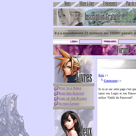
News
Mises à Jour
Evènements
Plan du s
Inscription Gratuite
Il y a actuellement 23 visiteurs sur 335097 passés su
Forum
Livres
Site
: :
L
Connexion
: :
Way to a Smile
Si tu es sur cette page c'est q
Kids Are Alright
saisir ton Login et ton Passw
utilise "Oubli du Password".
Girl of the Planet
Autres Livres
Jeux