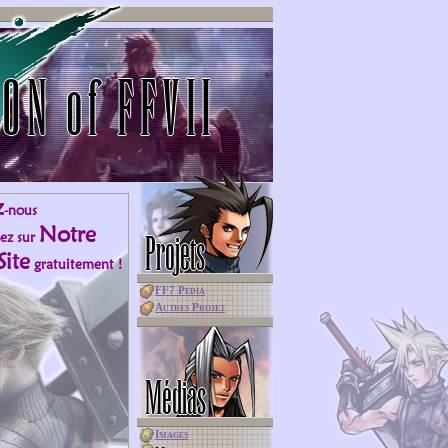
O
N
o
f
F
F
V
I
I
z
-nous
Notre
pez sur
Projets
Site
gratuitement !
FF7 Pedia
Autres Projet
Médias
Images