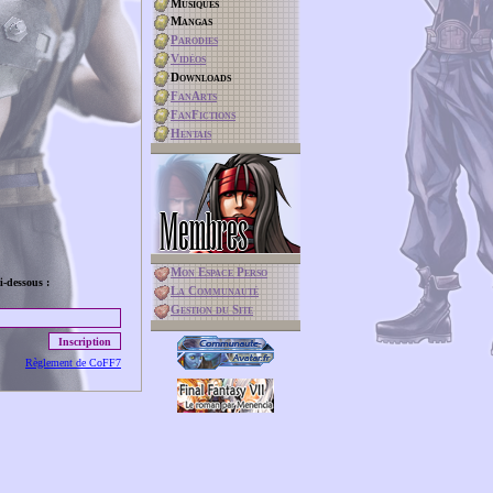
Musiques
Mangas
Parodies
Vidéos
Downloads
FanArts
FanFictions
Hentais
Membres
Mon Espace Perso
i-dessous :
La Communauté
Gestion du Site
Règlement de CoFF7