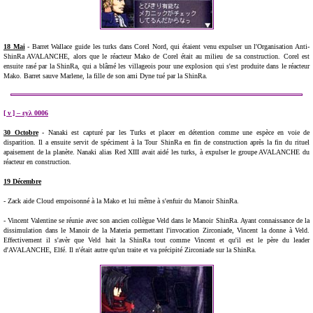
18 Mai
- Barret Wallace guide les turks dans Corel Nord, qui étaient venu expulser un l'Organisation Anti-
ShinRa AVALANCHE, alors que le réacteur Mako de Corel était au milieu de sa construction. Corel est
ensuite rasé par la ShinRa, qui a blâmé les villageois pour une explosion qui s'est produite dans le réacteur
Mako. Barret sauve Marlene, la fille de son ami Dyne tué par la ShinRa.
[ ν ] – εуλ 0006
30 Octobre
- Nanaki est capturé par les Turks et placer en détention comme une espèce en voie de
disparition. Il a ensuite servit de spéciment à la Tour ShinRa en fin de construction après la fin du rituel
apaisement de la planète. Nanaki alias Red XIII avait aidé les turks, à expulser le groupe AVALANCHE du
réacteur en construction.
19 Décembre
- Zack aide Cloud empoisonné à la Mako et lui même à s'enfuir du Manoir ShinRa.
- Vincent Valentine se réunie avec son ancien collègue Veld dans le Manoir ShinRa. Ayant connaissance de la
dissimulation dans le Manoir de la Materia permettant l'invocation Zirconiade, Vincent la donne à Veld.
Effectivement il s'avèr que Veld hait la ShinRa tout comme Vincent et qu'il est le père du leader
d'AVALANCHE, Elfé. Il n'était autre qu'un traite et va précipité Zirconiade sur la ShinRa.