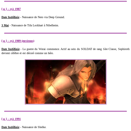
[ μ ] – εуλ 1987
Date Indéfinie
- Naissance de Nero via Deep Ground.
3 Mai
- Naissance de Tifa Lockhart à Nibelheim.
[ μ ] – εуλ 1989 (environs)
Date Indéfinie
- La guerre du Wutai commence. Actif au sein du SOLDAT de rang 1ère Classe, Sephiroth
devient célèbre et est décoré comme un héro.
[ μ ] – εуλ 1991
Date Indéfinie
- Naissance de Shelke.