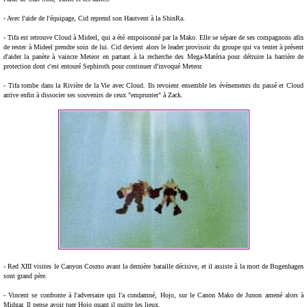
- Avec l'aide de l'équipage, Cid reprend son Hautvent à la ShinRa.
- Tifa est retrouve Cloud à Mideel, qui a été empoisonné par la Mako. Elle se sépare de ses compagnons afin
de rester à Mideel prendre soin de lui. Cid devient alors le leader provisoir du groupe qui va tenter à présent
d'aider la panète à vaincre Meteor en partant à la recherche des Mega-Matéria pour détruire la barrière de
protection dont c'est entouré Sephiroth pour continuer d'invoqué Meteor.
- Tifa tombe dans la Rivière de la Vie avec Cloud. Ils revoient ensemble les évènements du passé et Cloud
arrive enfin à dissocier ses souvenirs de ceux "emprunter" à Zack.
- Red XIII visites le Canyon Cosmo avant la dernière bataille décisive, et il assiste à la mort de Bugenhagen
sont grand père.
- Vincent se confronte à l'adversaire qui l'a condamné, Hojo, sur le Canon Mako de Junon amené alors à
Midgar. Il pense avoir tuer Hojo quant il quitte les lieux.