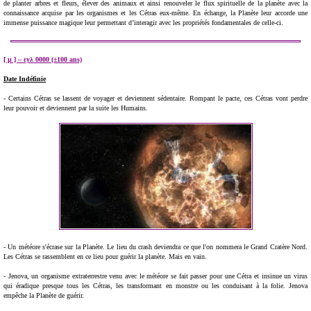
de planter arbres et fleurs, élever des animaux et ainsi renouveler le flux spirituelle de la planète avec la
connaissance acquise par les organismes et les Cétras eux-même. En échange, la Planète leur accorde une
immense puissance magique leur permettant d’interagir avec les propriétés fondamentales de celle-ci.
[ μ ] – εуλ 0000 (±100 ans)
Date Indéfinie
- Certains Cétras se lassent de voyager et deviennent sédentaire. Rompant le pacte, ces Cétras vont perdre
leur pouvoir et deviennent par la suite les Humains.
- Un météore s'écrase sur la Planète. Le lieu du crash deviendra ce que l'on nommera le Grand Cratère Nord.
Les Cétras se rassemblent en ce lieu pour guérir la planète. Mais en vain.
- Jenova, un organisme extraterrestre venu avec le météore se fait passer pour une Cétra et insinue un virus
qui éradique presque tous les Cétras, les transformant en monstre ou les conduisant à la folie. Jenova
empêche la Planète de guérir.