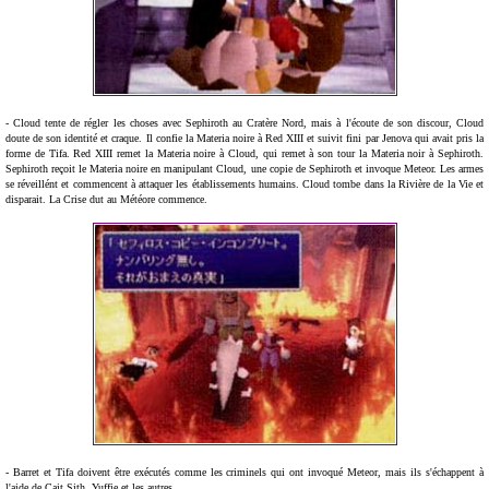
- Cloud tente de régler les choses avec Sephiroth au Cratère Nord, mais à l'écoute de son discour, Cloud
doute de son identité et craque. Il confie la Materia noire à Red XIII et suivit fini par Jenova qui avait pris la
forme de Tifa. Red XIII remet la Materia noire à Cloud, qui remet à son tour la Materia noir à Sephiroth.
Sephiroth reçoit le Materia noire en manipulant Cloud, une copie de Sephiroth et invoque Meteor. Les armes
se réveillént et commencent à attaquer les établissements humains. Cloud tombe dans la Rivière de la Vie et
disparait. La Crise dut au Météore commence.
- Barret et Tifa doivent être exécutés comme les criminels qui ont invoqué Meteor, mais ils s'échappent à
l'aide de Cait Sith, Yuffie et les autres.