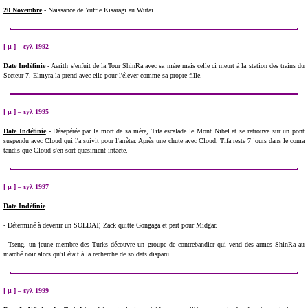
20 Novembre
- Naissance de Yuffie Kisaragi au Wutai.
[ μ ] – εуλ 1992
Date Indéfinie
- Aerith s'enfuit de la Tour ShinRa avec sa mère mais celle ci meurt à la station des trains du
Secteur 7. Elmyra la prend avec elle pour l'élever comme sa propre fille.
[ μ ] – εуλ 1995
Date Indéfinie
- Désepérée par la mort de sa mère, Tifa escalade le Mont Nibel et se retrouve sur un pont
suspendu avec Cloud qui l'a suivit pour l'arrèter. Après une chute avec Cloud, Tifa reste 7 jours dans le coma
tandis que Cloud s'en sort quasiment intacte.
[ μ ] – εуλ 1997
Date Indéfinie
- Déterminé à devenir un SOLDAT, Zack quitte Gongaga et part pour Midgar.
- Tseng, un jeune membre des Turks découvre un groupe de contrebandier qui vend des armes ShinRa au
marché noir alors qu'il était à la recherche de soldats disparu.
[ μ ] – εуλ 1999