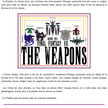
- La Planète n'a d'autre choix que d'utiliser une forte quantité d'énergie spirituelle non plus pour se soigner
mais pour créer les Armes, de puissant monstre ayant chacun une tâche précise dans le but de préserver la
Rivière de la Vie intacte.
- L'Arme Omega, celle dont le but est de rassemblé le maximum d'énergie spirituelle avant un départ de la
Rivière de la Vie dans l'espace à son bord, reçoit Chaos, son coursier charger de "faucher" toutes énergies
spirituelles encore "piéger" dans les organismes vivant en leur donnant la mort.
- Les Cétras les plus résistant au virus dans un ultime effort vainque Jenova et la scelle dans une strate
généalogique évitant ainsi à la planète d'avoir recours au Armes.
- La Planète place les Armes dans un sommeil millénaire.