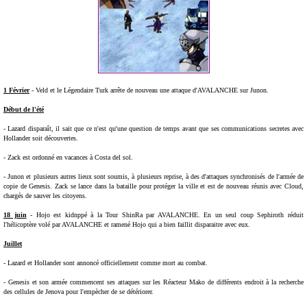
1 Février
- Veld et le Légendaire Turk arrête de nouveau une attaque d'AVALANCHE sur Junon.
Début de l'été
- Lazard disparaît, il sait que ce n'est qu'une question de temps avant que ses communications secretes avec
Hollander soit découvertes.
- Zack est ordonné en vacances à Costa del sol.
- Junon et plusieurs autres lieux sont soumis, à plusieurs reprise, à des d'attaques synchronisés de l'armée de
copie de Genesis. Zack se lance dans la bataille pour protéger la ville et est de nouveau réunis avec Cloud,
chargés de sauver les citoyens.
18 juin
- Hojo est kidnppé à la Tour ShinRa par AVALANCHE. En un seul coup Sephiroth réduit
l'hélicoptère volé par AVALANCHE et ramené Hojo qui a bien faillit disparaitre avec eux.
Juillet
- Lazard et Hollander sont annoncé officiellement comme mort au combat.
- Genesis et son armée commencent ses attaques sur les Réacteur Mako de différents endroit à la recherche
des cellules de Jenova pour l'empècher de se détériorer.