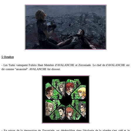
5 Octobre
- Les Turks vainquent Fuhito Haut Membre d'AVALANCHE et Zirconiade. Le chef de d'AVALANCHE est
dit comme "assassiné". AVALANCHE fut dissout.
- En raison de la destruction de Zirconiade, un déséquilibre dans l'écologie de la planète s'est créé et le