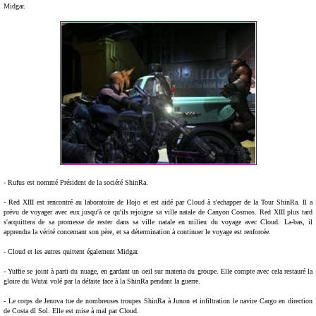
Midgar.
- Rufus est nommé Président de la société ShinRa.
- Red XIII est rencontré au laboratoire de Hojo et est aidé par Cloud à s'echapper de la Tour ShinRa. Il a
prévu de voyager avec eux jusqu'à ce qu'ils rejoigne sa ville natale de Canyon Cosmos. Red XIII plus tard
s'acquittera de sa promesse de rester dans sa ville natale en milieu du voyage avec Cloud. La-bas, il
apprendra la vérité concernant son père, et sa détermination à continuer le voyage est renforcée.
- Cloud et les autres quittent également Midgar.
- Yuffie se joint à parti du nuage, en gardant un oeil sur materia du groupe. Elle compte avec cela restauré la
gloire du Wutai volé par la défaite face à la ShinRa pendant la guerre.
- Le corps de Jenova tue de nombreuses troupes ShinRa à Junon et infiltration le navire Cargo en direction
de Costa dl Sol. Elle est mise à mal par Cloud.