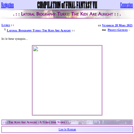
COMPILATION of FINAL FANTASY VII
Navigation
Connexion
Lateral Biography Turks: The Kids Are Alright
. : :
: : .
Livres
: :
le
Vendredi 28 Mars 2025
L
par
Projet-Genesis
-
Lateral Biography Turks: The Kids Are Alright
: :
Ici le futur synopsis...
. : : The Kids Are Alright : A Turks Side Story : : .
Lire le Roman