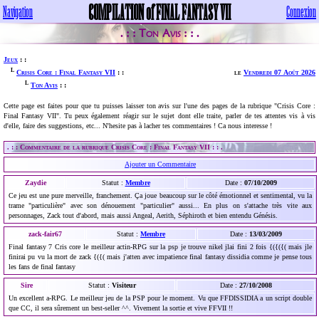
COMPILATION of FINAL FANTASY VII
Navigation
Connexion
Ton Avis
. : :
: : .
Jeux
: :
L
le
Vendredi 07 Août 2026
Crisis Core : Final Fantasy VII
: :
L
Ton Avis
: :
Cette page est faites pour que tu puisses laisser ton avis sur l'une des pages de la rubrique "Crisis Core :
Final Fantasy VII". Tu peux également réagir sur le sujet dont elle traite, parler de tes attentes vis à vis
d'elle, faire des suggestions, etc... N'hesite pas à lacher tes commentaires ! Ca nous interesse !
. : : Commentaire de la rubrique Crisis Core : Final Fantasy VII : : .
Ajouter un Commentaire
Zaydie
Statut :
Membre
Date :
07/10/2009
Ce jeu est une pure merveille, franchement. Ça joue beaucoup sur le côté émotionnel et sentimental, vu la
trame "particulière" avec son dénouement "particulier" aussi... En plus on s'attache très vite aux
personnages, Zack tout d'abord, mais aussi Angeal, Aerith, Séphiroth et bien entendu Génésis.
zack-fair67
Statut :
Membre
Date :
13/03/2009
Final fantasy 7 Cris core le meilleur actin-RPG sur la psp je trouve nikel jlai fini 2 fois {({({( mais jle
finirai pu vu la mort de zack {({( mais j'atten avec impatience final fantasy dissidia comme je pense tous
les fans de final fantasy
Sire
Statut :
Visiteur
Date :
27/10/2008
Un excellent a-RPG. Le meilleur jeu de la PSP pour le moment. Vu que FFDISSIDIA a un script double
que CC, il sera sûrement un best-seller ^^. Vivement la sortie et vive FFVII !!