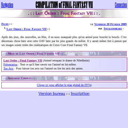
COMPILATION of FINAL FANTASY VII
Navigation
Connexion
Last Order : Final Fantasy VII
. : :
: : .
Films
: :
le
Vendredi 20 Février 2009
L
par
Squalionheart
-
Last Order : Final Fantasy VII
: :
Après des jeux, des nouvelles, un film, il ne nous manquait plus qu'un animé pour boucler la boucle. C'est
désormais chose faite avec cette OAV faite par les plus grands du métier. Il y aurait même fort à penser que
ses images soient tirées des cinématiques de Crisis Core Final Fantasy VII.
. : : Menu de Last Order : Final Fantasy VII : : .
Last Order : Final Fantasy VII
(Animé retraçant le drame de Nibelheim)
Présentation
: Tout ce qu'il faut savoir sur l'animé en lui-même.
Ton Avis
: Pour laisser ton avis sur l'animé ou lire les avis des autres.
. : : Affichage Complet : : .
Clique ici pour afficher le plan global du FF7pj
Version bureau
: :
Inscription